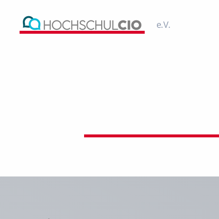
e.V.
Hochschul-
CIO