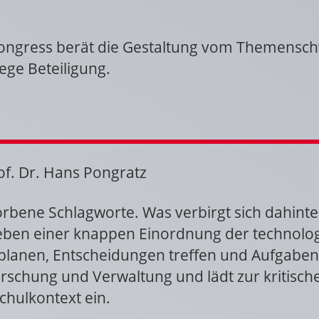
gress berät die Gestaltung vom Themenschwe
ege Beteiligung.
g
of. Dr. Hans Pongratz
eworbene Schlagworte. Was verbirgt sich dahint
eben einer knappen Einordnung der technolog
 planen, Entscheidungen treffen und Aufgaben
orschung und Verwaltung und lädt zur kritisc
hulkontext ein.